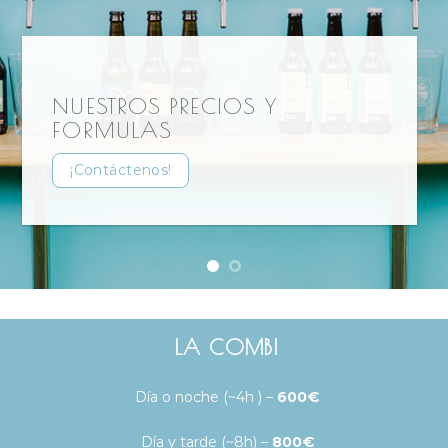
NUESTROS PRECIOS Y
FORMULAS
¡Contáctenos!
LA COMBI
Día o noche (~4h ) –
600€
Día y tarde (~8h) –
800€