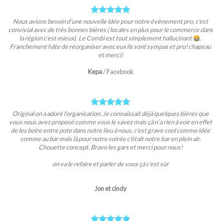
Nous avions besoin d’une nouvelle idée pour notre évènement pro, c’est
convivial avec de très bonnes bières ( locales en plus pour le commerce dans
la région c’est mieux). Le Combi est tout simplement hallucinant
.
Franchement hâte de réorganiser avec eux ils sont sympas et pro! chapeau
et merci!
Kepa
/
Facebook
Original on a adoré l’organisation. Je connaissait déjà quelques bières que
vous nous avez proposé comme vous le savez mais çà n’a rien à voir en effet
de les boire entre pote dans notre lieu à nous, c’est grave cool comme idée
comme au bar mais là pour notre soirée c’était notre bar en plein air.
Chouette concept. Bravo les gars et merci pour nous!
on va le refaire et parler de vous çà c’est sûr
Jon et cindy