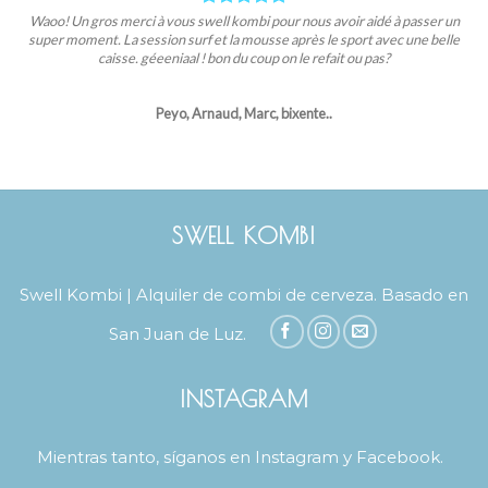
Waoo! Un gros merci à vous swell kombi pour nous avoir aidé à passer un
super moment. La session surf et la mousse après le sport avec une belle
caisse. géeeniaal ! bon du coup on le refait ou pas?
Peyo, Arnaud, Marc, bixente..
SWELL KOMBI
Swell Kombi | Alquiler de combi de cerveza. Basado en
San Juan de Luz.
INSTAGRAM
Mientras tanto, síganos en Instagram y Facebook.