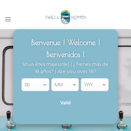
Skip
NOUS SOMMES SWELL KOMBI PRÉSENT SUR LE PAYS BASQUE ET LES LAND
to
content
Bienvenue | Welcome |
Bienvenidos !
Vous êtes majeur(e) | ¿Tienes más de
18 años? | Are you over 18?
Valid